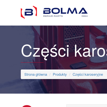
Części karo
Strona główna
Produkty
Części karoseryjne