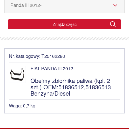
Znajdź część
Nr. katalogowy: T25162280
FIAT PANDA III 2012-
Obejmy zbiornika paliwa (kpl. 2
szt.) OEM:51836512,51836513
Benzyna/Diesel
Waga: 0,7 kg