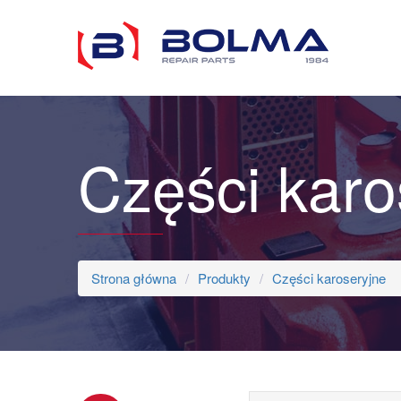
Części karo
Strona główna
Produkty
Części karoseryjne