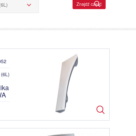
Znajdź część
052
(6L)
ika
WA