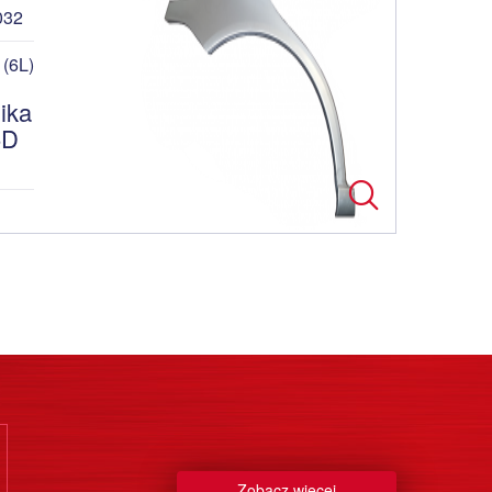
032
(6L)
ika
5D
Zobacz więcej