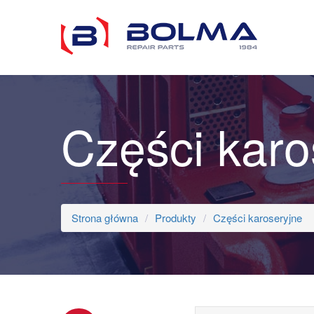
Części karo
Strona główna
Produkty
Części karoseryjne