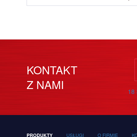
KONTAKT
Z NAMI
18 
PRODUKTY
USŁUGI
O FIRMIE
K