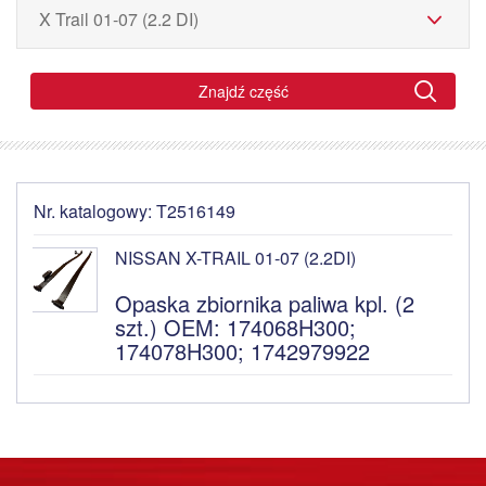
Znajdź część
Nr. katalogowy: T2516149
NISSAN X-TRAIL 01-07 (2.2DI)
Opaska zbiornika paliwa kpl. (2
szt.) OEM: 174068H300;
174078H300; 1742979922